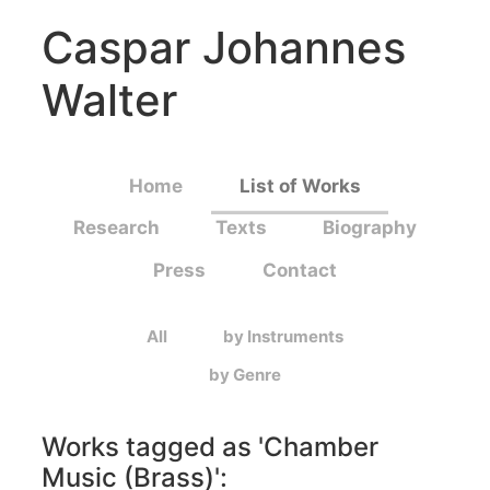
Caspar Johannes
Walter
Home
List of Works
Research
Texts
Biography
Press
Contact
All
by Instruments
by Genre
Works tagged as '
Chamber
Music (Brass)
':