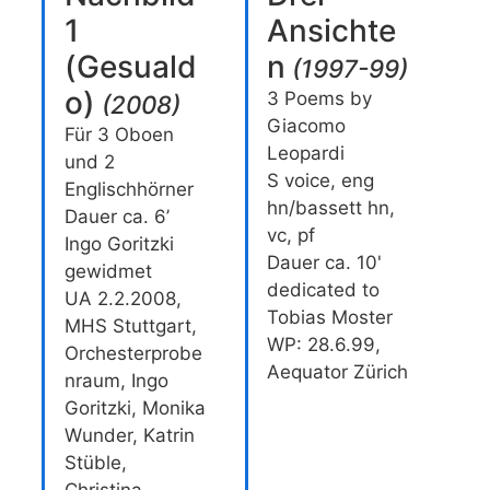
1
Ansichte
(Gesuald
n
(
1997-99
)
o)
3 Poems by
(
2008
)
Giacomo
Für 3 Oboen
Leopardi
und 2
S voice, eng
Englischhörner
hn/bassett hn,
Dauer ca. 6’
vc, pf
Ingo Goritzki
Dauer ca. 10'
gewidmet
dedicated to
UA 2.2.2008,
Tobias Moster
MHS Stuttgart,
WP: 28.6.99,
Orchesterprobe
Aequator Zürich
nraum, Ingo
Goritzki, Monika
Wunder, Katrin
Stüble,