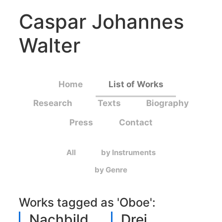
Caspar Johannes
Walter
Home
List of Works
Research
Texts
Biography
Press
Contact
All
by Instruments
by Genre
Works tagged as '
Oboe
':
Nachbild
Drei