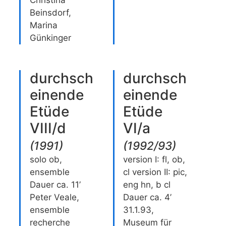
Christina
Beinsdorf,
Marina
Günkinger
durchsch
durchsch
einende
einende
Etüde
Etüde
VIII/d
VI/a
(
1991
)
(
1992/93
)
solo ob,
version I: fl, ob,
ensemble
cl version II: pic,
Dauer ca. 11’
eng hn, b cl
Peter Veale,
Dauer ca. 4’
ensemble
31.1.93,
recherche
Museum für