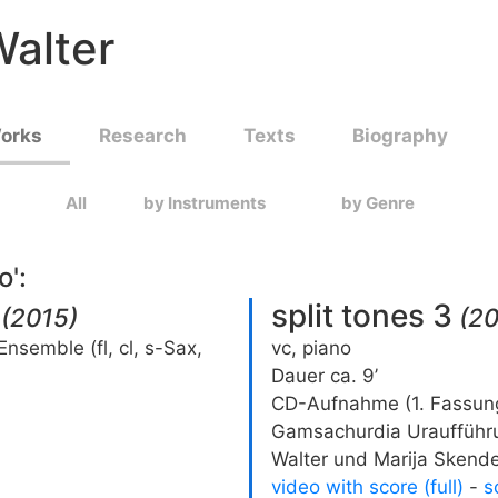
alter
Works
Research
Texts
Biography
All
by Instruments
by Genre
o
':
split tones 3
(
2015
)
(
2
Ensemble (fl, cl, s-Sax,
vc, piano
Dauer ca. 9’
CD-Aufnahme (1. Fassung
Gamsachurdia Uraufführu
Walter und Marija Skend
video with score (full)
-
s