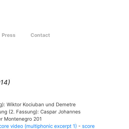
Press
Contact
014
)
): Wiktor Kociuban und Demetre
ng (2. Fassung): Caspar Johannes
er Montenegro 201
core video (multiphonic excerpt 1)
-
score