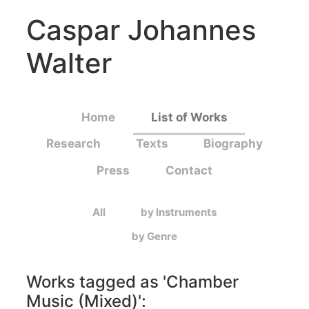
Caspar Johannes
Walter
Home
List of Works
Research
Texts
Biography
Press
Contact
All
by Instruments
by Genre
Works tagged as '
Chamber
Music (Mixed)
':