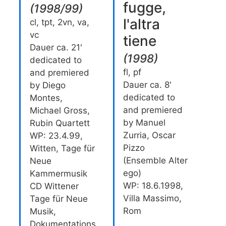
fugge,
(
1998/99
)
l'altra
cl, tpt, 2vn, va,
vc
tiene
Dauer ca. 21'
(
1998
)
dedicated to
fl, pf
and premiered
Dauer ca. 8'
by Diego
dedicated to
Montes,
and premiered
Michael Gross,
by Manuel
Rubin Quartett
Zurria, Oscar
WP: 23.4.99,
Pizzo
Witten, Tage für
(Ensemble Alter
Neue
ego)
Kammermusik
WP: 18.6.1998,
CD Wittener
Villa Massimo,
Tage für Neue
Rom
Musik,
Dokumentations