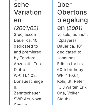
sche
über
Variation
Obertons
en
piegelung
en
(
2001/02
)
(
2001
)
3rec, accdn
vc solo, ad.instr.
Dauer ca. 10'
(2players)
dedicated to
Dauer ca. 10'
and premiered
dedicated to
by Teodoro
Johannes
Anzellotti, Trio
Fritsch for his
Diritto
60th birthday
WP: 11.4.02,
WP: 1.10.01,
Donaueschinge
Köln, St. Peter
n,
(C.J.Walter, Erik
Zehntscheuer,
Oña, Volker
SWR Ars Nova
Staub)
Concert