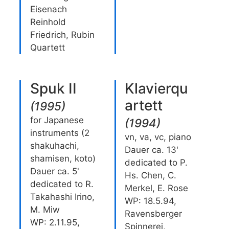
Eisenach
Reinhold
Friedrich, Rubin
Quartett
Spuk II
Klavierqu
artett
(
1995
)
for Japanese
(
1994
)
instruments (2
vn, va, vc, piano
shakuhachi,
Dauer ca. 13'
shamisen, koto)
dedicated to P.
Dauer ca. 5'
Hs. Chen, C.
dedicated to R.
Merkel, E. Rose
Takahashi Irino,
WP: 18.5.94,
M. Miw
Ravensberger
WP: 2.11.95,
Spinnerei,