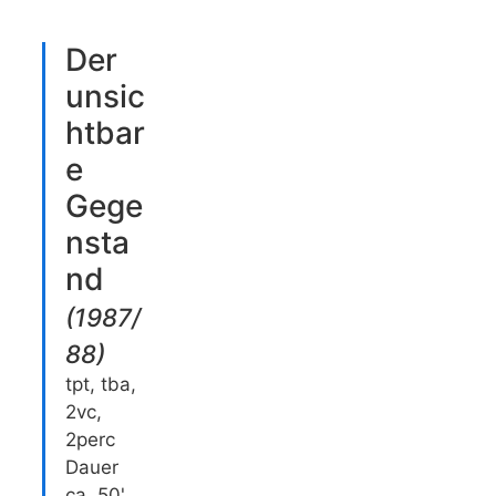
Der
unsic
htbar
e
Gege
nsta
nd
(
1987/
88
)
tpt, tba,
2vc,
2perc
Dauer
ca. 50'