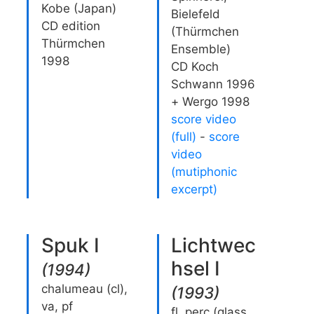
Kobe (Japan)
Bielefeld
CD edition
(Thürmchen
Thürmchen
Ensemble)
1998
CD Koch
Schwann 1996
+ Wergo 1998
score video
(full)
-
score
video
(mutiphonic
excerpt)
Spuk I
Lichtwec
hsel I
(
1994
)
chalumeau (cl),
(
1993
)
va, pf
fl, perc (glass