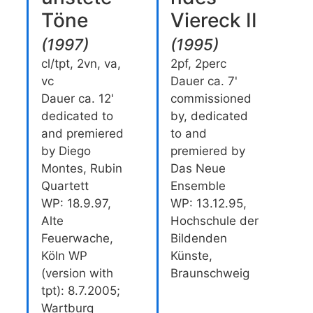
Töne
Viereck II
(
1997
)
(
1995
)
cl/tpt, 2vn, va,
2pf, 2perc
vc
Dauer ca. 7'
Dauer ca. 12'
commissioned
dedicated to
by, dedicated
and premiered
to and
by Diego
premiered by
Montes, Rubin
Das Neue
Quartett
Ensemble
WP: 18.9.97,
WP: 13.12.95,
Alte
Hochschule der
Feuerwache,
Bildenden
Köln WP
Künste,
(version with
Braunschweig
tpt): 8.7.2005;
Wartburg