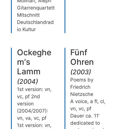
Molinari, Aleph
Gitarrenquartett
Mitschnitt
Deutschlandrad
io Kultur
Ockeghe
Fünf
m's
Ohren
Lamm
(
2003
)
Poems by
(
2004
)
Friedrich
1st version: vn,
Nietzsche
vc, pf 2nd
A voice, a fl, cl,
version
vn, vc, pf
(2004/2007):
Dauer ca. 11'
vn, va, vc, pf
dedicated to
1st version: vn,