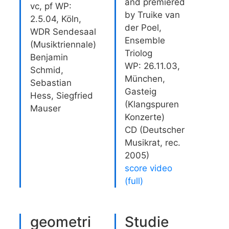
and premiered
vc, pf WP:
by Truike van
2.5.04, Köln,
der Poel,
WDR Sendesaal
Ensemble
(Musiktriennale)
Triolog
Benjamin
WP: 26.11.03,
Schmid,
München,
Sebastian
Gasteig
Hess, Siegfried
(Klangspuren
Mauser
Konzerte)
CD (Deutscher
Musikrat, rec.
2005)
score video
(full)
geometri
Studie