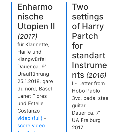
Enharmo
Two
nische
settings
Utopien II
of Harry
Partch
(
2017
)
for
für Klarinette,
Harfe und
standart
Klangwürfel
Instrume
Dauer ca. 9'
nts
Uraufführung
(
2016
)
25.1.2018, gare
I - Letter from
du nord, Basel
Hobo Pablo
Lanet Flores
3vc, pedal steel
und Estelle
guitar
Costanzo
Dauer ca. 7'
video (full)
-
UA Freiburg
score video
2017