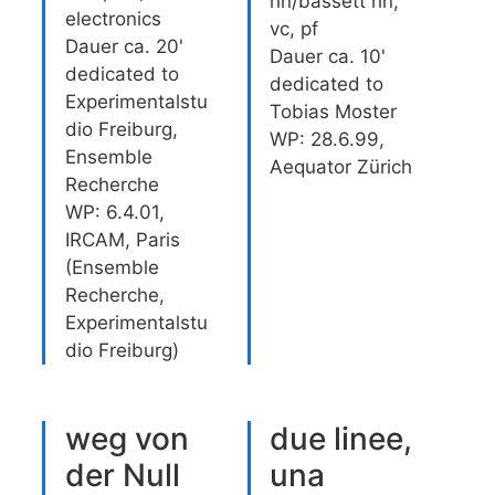
hn/bassett hn,
electronics
vc, pf
Dauer ca. 20'
Dauer ca. 10'
dedicated to
dedicated to
Experimentalstu
Tobias Moster
dio Freiburg,
WP: 28.6.99,
Ensemble
Aequator Zürich
Recherche
WP: 6.4.01,
IRCAM, Paris
(Ensemble
Recherche,
Experimentalstu
dio Freiburg)
weg von
due linee,
der Null
una