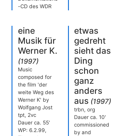
-CD des WDR
eine
etwas
Musik für
gedreht
Werner K.
sieht das
Ding
(
1997
)
schon
Music
composed for
ganz
the film 'der
anders
weite Weg des
aus
Werner K' by
(
1997
)
Wolfgang Jost
trbn, org
tpt, 2vc
Dauer ca. 10'
Dauer ca. 55'
commissioned
WP: 6.2.99,
by and