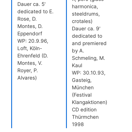
Dauer ca. 5'
harmonica,
dedicated to E.
steeldrums,
Rose, D.
crotales)
Montes, D.
Dauer ca. 9'
Eppendorf
dedicated to
WP: 20.9.96,
and premiered
Loft, Köln-
by A.
Ehrenfeld (D.
Schmeling, M.
Montes, V.
Kaul
Royer, P.
WP: 30.10.93,
Alvares)
Gasteig,
München
(Festival
Klangaktionen)
CD edition
Thürmchen
1998