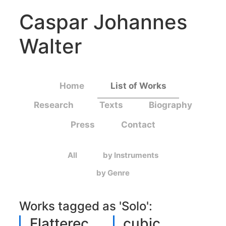
Caspar Johannes
Walter
Home
List of Works
Research
Texts
Biography
Press
Contact
All
by Instruments
by Genre
Works tagged as '
Solo
':
Flatterec
cubic