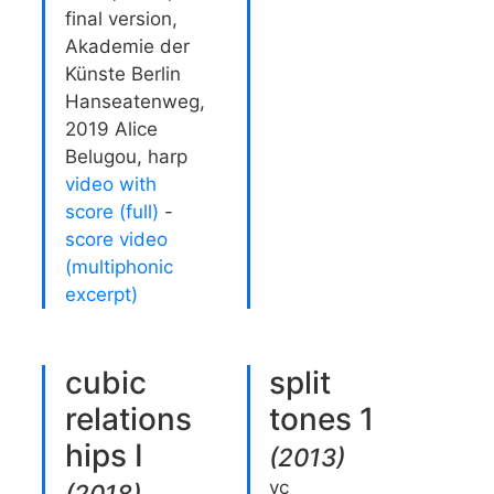
final version,
Akademie der
Künste Berlin
Hanseatenweg,
2019 Alice
Belugou, harp
video with
score (full)
-
score video
(multiphonic
excerpt)
cubic
split
relations
tones 1
hips I
(
2013
)
vc
(
2018
)