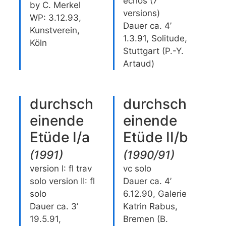
echos (7
by C. Merkel
versions)
WP: 3.12.93,
Dauer ca. 4’
Kunstverein,
1.3.91, Solitude,
Köln
Stuttgart (P.-Y.
Artaud)
durchsch
durchsch
einende
einende
Etüde I/a
Etüde II/b
(
1991
)
(
1990/91
)
version I: fl trav
vc solo
solo version II: fl
Dauer ca. 4’
solo
6.12.90, Galerie
Dauer ca. 3’
Katrin Rabus,
19.5.91,
Bremen (B.