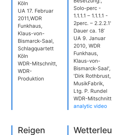
Besetzung:,
Köln
Solo-perc -
UA 17. Februar
1.1.1.1 – 1.1.1.1 -
2011,WDR
2perc. – 2.2.2.1'
Funkhaus,
Dauer ca. 18’
Klaus-von-
UA 9. Januar
Bismarck-Saal,
2010, WDR
Schlagquartett
Funkhaus,
Köln
Klaus-von-
WDR-Mitschnitt,
Bismarck-Saal',
WDR-
'Dirk Rothbrust,
Produktion
MusikFabrik,
Ltg. P. Rundel
WDR-Mitschnitt
analytic video
Reigen
Wetterleu