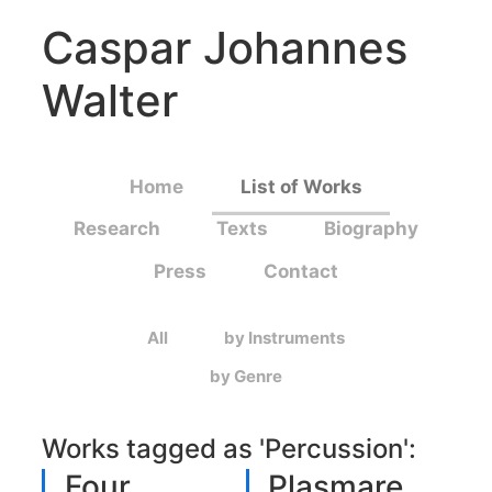
Caspar Johannes
Walter
Home
List of Works
Research
Texts
Biography
Press
Contact
All
by Instruments
by Genre
Works tagged as '
Percussion
':
Four
Plasmare