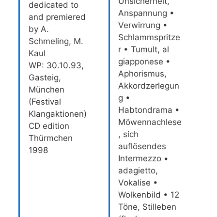
Unsicherheit,
dedicated to
Anspannung •
and premiered
Verwirrung •
by A.
Schlammspritze
Schmeling, M.
r • Tumult, al
Kaul
giapponese •
WP: 30.10.93,
Aphorismus,
Gasteig,
Akkordzerlegun
München
g •
(Festival
Habtondrama •
Klangaktionen)
Möwennachlese
CD edition
, sich
Thürmchen
auflösendes
1998
Intermezzo •
adagietto,
Vokalise •
Wolkenbild • 12
Töne, Stilleben