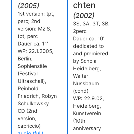
chten
(
2005
)
1st version: tpt,
(
2002
)
perc; 2nd
3S, 3A, 3T, 3B,
version: Mz S,
2perc
tpt, perc
Dauer ca. 10'
Dauer ca. 11'
dedicated to
WP: 22.1.2005,
and premiered
Berlin,
by Schola
Sophiensäle
Heidelberg,
(Festival
Walter
Ultraschall),
Nussbaum
Reinhold
(cond)
Friedrich, Robyn
WP: 22.9.02,
Schulkowsky
Heidelberg,
CD (2nd
Kunstverein
version,
(10th
capriccio)
anniversary
audio (full)