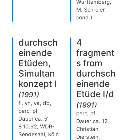
Württemberg,
M. Schreier,
cond.)
durchsch
4
einende
fragment
Etüden,
s from
Simultan
durchsch
konzept I
einende
Etüde I/d
(
1991
)
fl, vn, va, db,
(
1991
)
perc, pf
perc, pf
Dauer ca. 5’
Dauer ca. 12’
8.10.92, WDR-
Christian
Sendesaal, Köln
Dierstein,